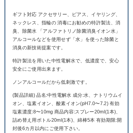
ギフト対応 アクセサリー、ピアス、イヤリング、
ネックレス、指輪の 消毒にお勧めの特許製法、消
臭、除菌水 「アルファトリノ除菌消臭イオン水」
アルコールなどを使用せず「水」を使った除菌と
消臭の新技術提案です。
特許製法を用いた中性電解水で、低濃度で、安心
安全にご使用出来ます。
ノンアルコールだから低刺激です。
(製品詳細) 品名:中性電解水 成分:水、ナトリウムイ
オン、塩素イオン、酸素イオン(pH7.0〜7.2) 有効
塩素濃度:8〜10mg 商品内容:スプレー20ml(1本)、
詰め替え用ボトル20ml(1本)、綿棒5本 有効期限:開
封後6カ月以内にご使用下さい。