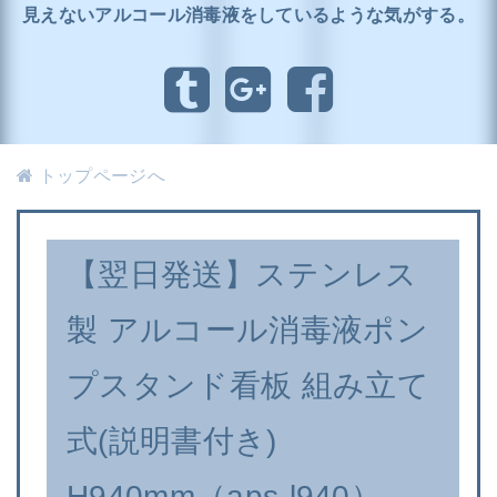
見えないアルコール消毒液をしているような気がする。
トップページへ
【翌日発送】ステンレス
製 アルコール消毒液ポン
プスタンド看板 組み立て
式(説明書付き)
H940mm（aps-l940）