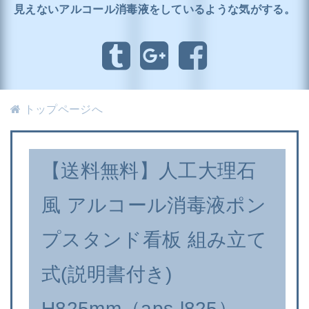
見えないアルコール消毒液をしているような気がする。
トップページへ
【送料無料】人工大理石
風 アルコール消毒液ポン
プスタンド看板 組み立て
式(説明書付き)
H825mm（aps-l825）