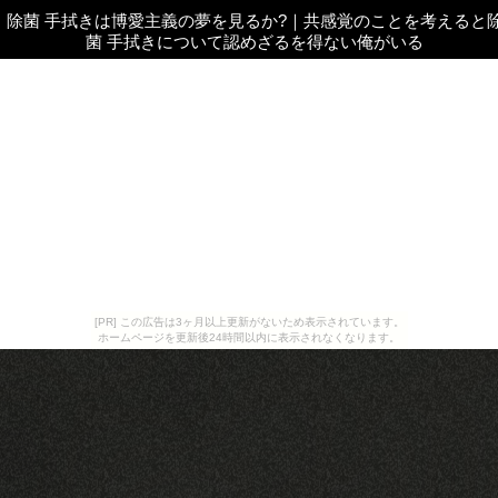
除菌 手拭きは博愛主義の夢を見るか?
｜
共感覚のことを考えると
菌 手拭きについて認めざるを得ない俺がいる
[PR] この広告は3ヶ月以上更新がないため表示されています。
ホームページを更新後24時間以内に表示されなくなります。