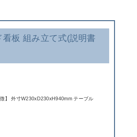
看板 組み立て式(説明書
寸W230xD230xH940mm テーブル