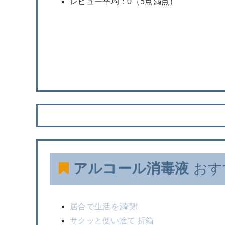
レビュー平均：0（5点満点）
アルコール消毒液
おす
居合で生活を満喫!
サクッと使い捨て 折箱