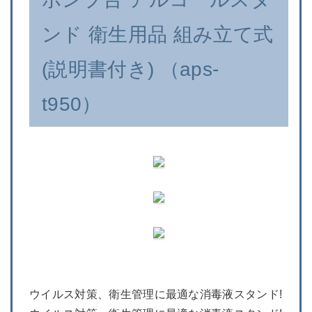
ンド 衛生用品 組み立て式
(説明書付き) （aps-
t950）
ウイルス対策、衛生管理に最適な消毒液スタンド!